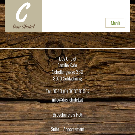
Menü
Das Chalet in Schladming
Das Chalet
Familie Kahr
Schellengasse 360
8970 Schladming
Tel: 0043 (0) 3687 81967
info@das-chalet.at
Broschüre als PDF
Suite – Appartement