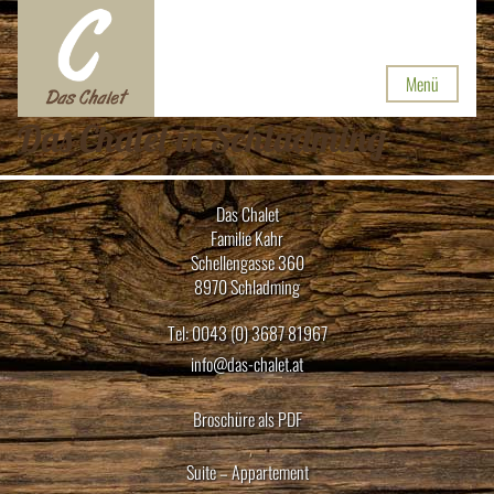
Menü
Das Chalet in Schladming
Das Chalet
Familie Kahr
Schellengasse 360
8970 Schladming
Tel: 0043 (0) 3687 81967
info@das-chalet.at
Broschüre als PDF
Suite – Appartement