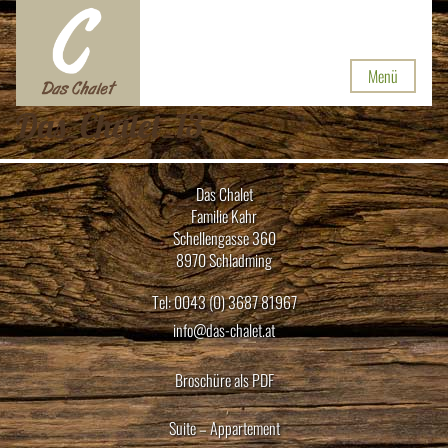
Menü
Das_Chalet_13
Das Chalet
Familie Kahr
Schellengasse 360
8970 Schladming
Tel: 0043 (0) 3687 81967
info@das-chalet.at
Broschüre als PDF
Suite – Appartement