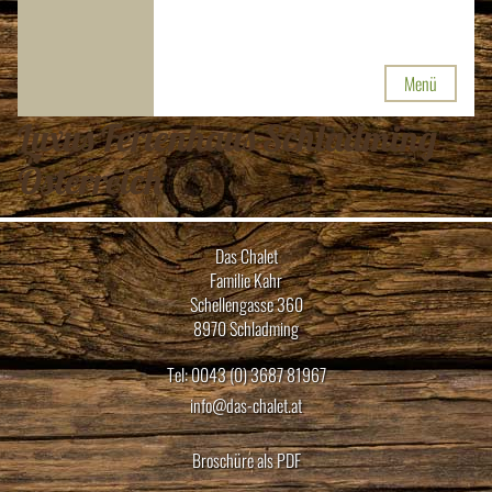
Menü
Luxus Ferienhaus Schladming
Österreich
Das Chalet
Familie Kahr
Schellengasse 360
8970 Schladming
Tel: 0043 (0) 3687 81967
info@das-chalet.at
Broschüre als PDF